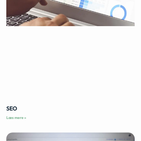
SEO
Læs mere »