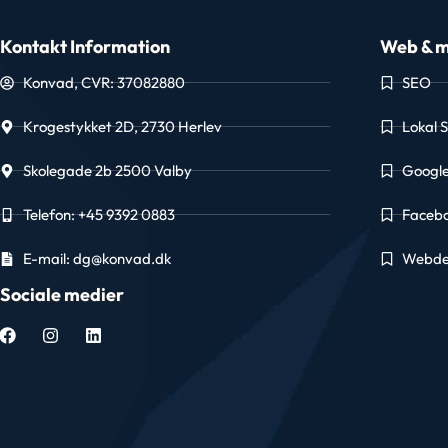
Kontakt Information
Web & m
Konvad, CVR: 37082880
SEO
Krogestykket 2D, 2730 Herlev
Lokal 
Skolegade 2b 2500 Valby
Googl
Telefon: +45 9392 0883
Faceb
E-mail: dg@konvad.dk
Webde
Sociale medier