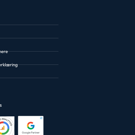
nere
erklæring
es