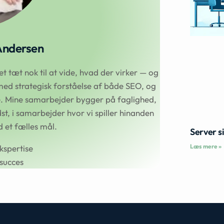
Andersen
 tæt nok til at vide, hvad der virker — og
ed strategisk forståelse af både SEO, og
se. Mine samarbejder bygger på faglighed,
t, i samarbejder hvor vi spiller hinanden
et fælles mål.
Server s
Læs mere »
kspertise
succes