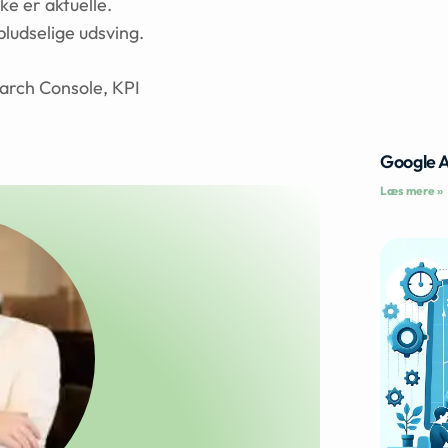
ke er aktuelle.
 pludselige udsving.
arch Console, KPI
Google 
Læs mere »