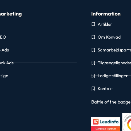
arketing
Information
Artikler
SEO
Om Konvad
e Ads
Samarbejdspart
ook Ads
Tilgængeligheds
sign
Ledige stillinger
Kontakt
Battle of the badg