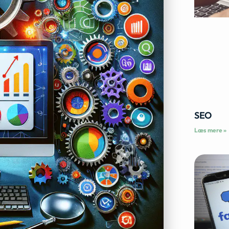
SEO
Læs mere »