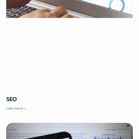
SEO
Læs mere »