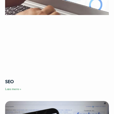
SEO
Læs mere »