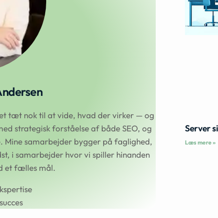
Andersen
 tæt nok til at vide, hvad der virker — og
Server s
ed strategisk forståelse af både SEO, og
se. Mine samarbejder bygger på faglighed,
Læs mere »
t, i samarbejder hvor vi spiller hinanden
et fælles mål.
kspertise
succes