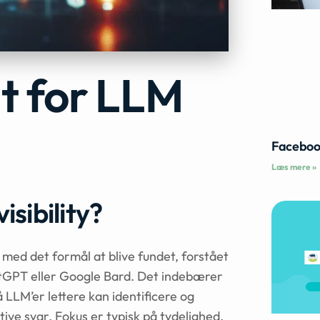
t for LLM
Faceboo
Læs mere »
sibility?
 med det formål at blive fundet, forstået
atGPT eller Google Bard. Det indebærer
å LLM’er lettere kan identificere og
ative svar. Fokus er typisk på tydelighed,