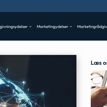
givningsydelser
Marketingydelser
Marketingrådgi
Læs o