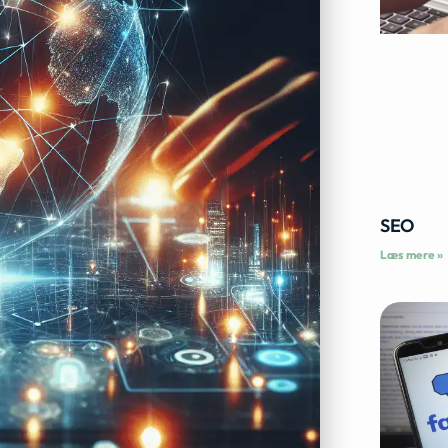
SEO
Læs mere »