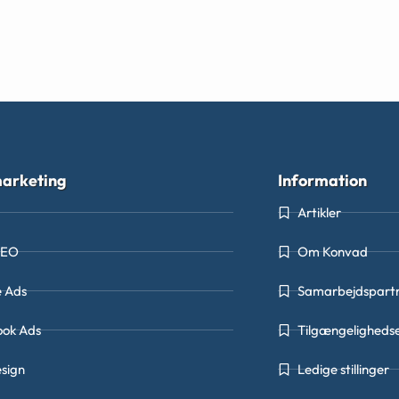
arketing
Information
Artikler
SEO
Om Konvad
e Ads
Samarbejdspart
ook Ads
Tilgængeligheds
sign
Ledige stillinger