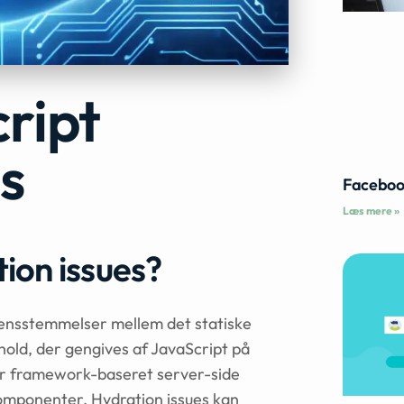
ript
s
Faceboo
Læs mere »
ion issues?
erensstemmelser mellem det statiske
hold, der gengives af JavaScript på
ger framework-baseret server-side
omponenter. Hydration issues kan