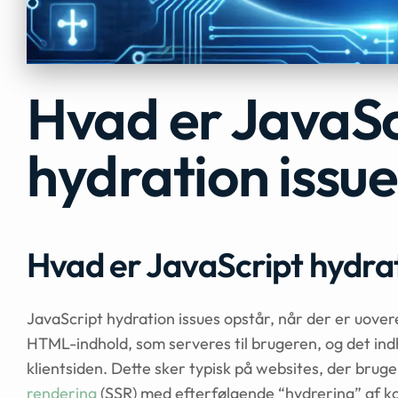
Hvad er JavaSc
hydration issue
Hvad er JavaScript hydrat
JavaScript hydration issues opstår, når der er uov
HTML-indhold, som serveres til brugeren, og det ind
klientsiden. Dette sker typisk på websites, der bru
rendering
(SSR) med efterfølgende “hydrering” af k