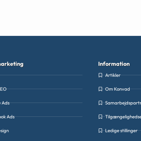
arketing
Information
Artikler
SEO
Om Konvad
e Ads
Samarbejdspart
ook Ads
Tilgængeligheds
sign
Ledige stillinger