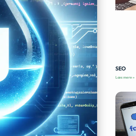
SEO
Læs mere »