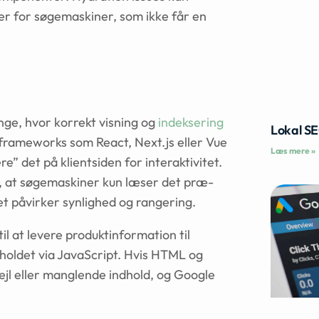
mer for søgemaskiner, som ikke får en
e, hvor korrekt visning og
indeksering
Lokal S
frameworks som React, Next.js eller Vue
Læs mere »
e” det på klientsiden for interaktivitet.
e, at søgemaskiner kun læser det præ-
ket påvirker synlighed og rangering.
til at levere produktinformation til
dholdet via JavaScript. Hvis HTML og
jl eller manglende indhold, og Google