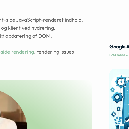
t-side JavaScript-renderet indhold.
og klient ved hydrering.
ekt opdatering af DOM.
Google 
-side rendering
, rendering issues
Læs mere »