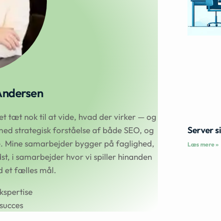
Andersen
 tæt nok til at vide, hvad der virker — og
Server s
ed strategisk forståelse af både SEO, og
se. Mine samarbejder bygger på faglighed,
Læs mere »
t, i samarbejder hvor vi spiller hinanden
et fælles mål.
kspertise
succes