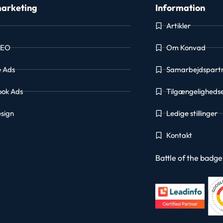
arketing
Information
Artikler
SEO
Om Konvad
e Ads
Samarbejdspart
ook Ads
Tilgængeligheds
sign
Ledige stillinger
Kontakt
Battle of the badg