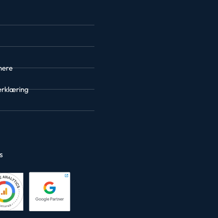
nere
erklæring
es