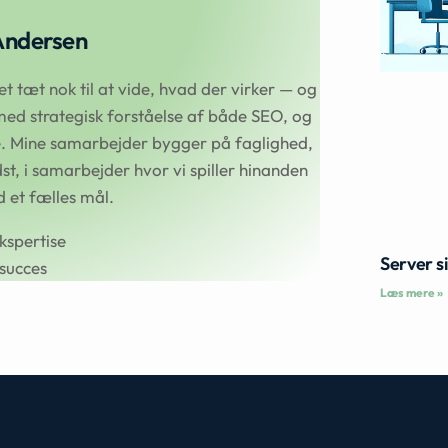
Andersen
 tæt nok til at vide, hvad der virker — og
ed strategisk forståelse af både SEO, og
se. Mine samarbejder bygger på faglighed,
t, i samarbejder hvor vi spiller hinanden
et fælles mål.
kspertise
Server s
succes
Læs mere »