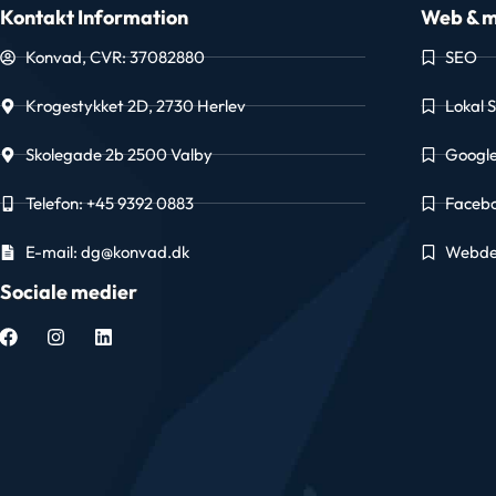
Kontakt Information
Web & m
Konvad, CVR: 37082880
SEO
Krogestykket 2D, 2730 Herlev
Lokal 
Skolegade 2b 2500 Valby
Googl
Telefon: +45 9392 0883
Faceb
E-mail: dg@konvad.dk
Webde
Sociale medier