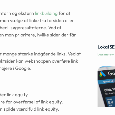
intern og ekstern
linkbuilding
for at
man vælge at linke fra forsiden eller
ghed i søgeresultaterne. Ved at
an man prioritere, hvilke sider der får
Lokal S
ar mange stærke indgående links. Ved at
Læs mere »
oduktsider kan webshoppen overføre link
højere i Google.
er link equity.
e for overførsel af link equity.
an spilde værdifuld link equity.