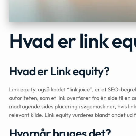
Hvad er link eq
Hvad er Link equity?
Link equity, også kaldet “link juice”, er et SEO-begr
autoriteten, som et link overfører fra én side til e
modtagende sides placering i søgemaskiner, hvis li
relevant kilde. Link equity vurderes blandt andet ud f
Hvornår bruges det?