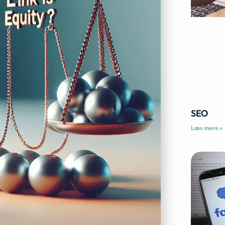
SEO
Læs mere »