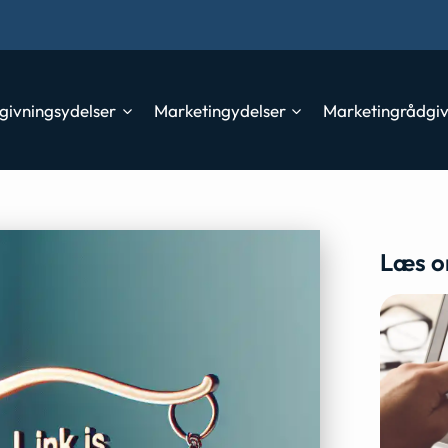
givningsydelser
Marketingydelser
Marketingrådgi
Læs o