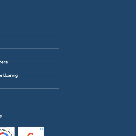
nere
erklæring
es