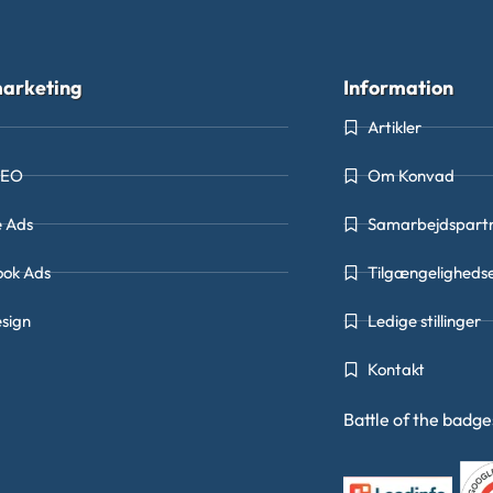
arketing
Information
Artikler
SEO
Om Konvad
e Ads
Samarbejdspart
ook Ads
Tilgængeligheds
sign
Ledige stillinger
Kontakt
Battle of the badg