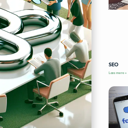
SEO
Læs mere »