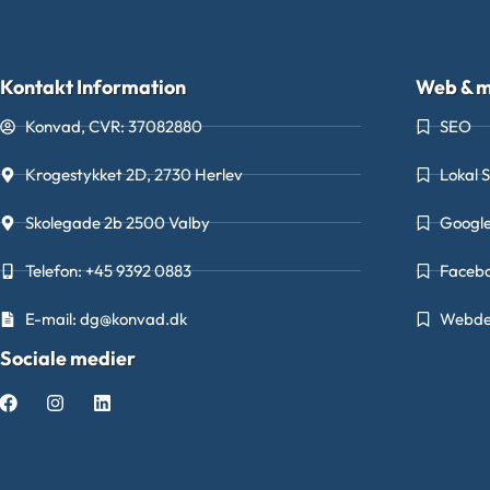
Kontakt Information
Web & m
Konvad, CVR: 37082880
SEO
Krogestykket 2D, 2730 Herlev
Lokal 
Skolegade 2b 2500 Valby
Googl
Telefon: +45 9392 0883
Faceb
E-mail: dg@konvad.dk
Webde
Sociale medier