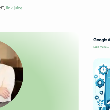
ed”,
link juice
Google 
Læs mere »