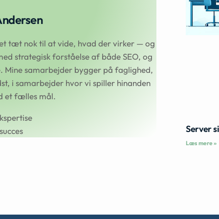
Andersen
 tæt nok til at vide, hvad der virker — og
ed strategisk forståelse af både SEO, og
se. Mine samarbejder bygger på faglighed,
t, i samarbejder hvor vi spiller hinanden
et fælles mål.
kspertise
Server s
succes
Læs mere »