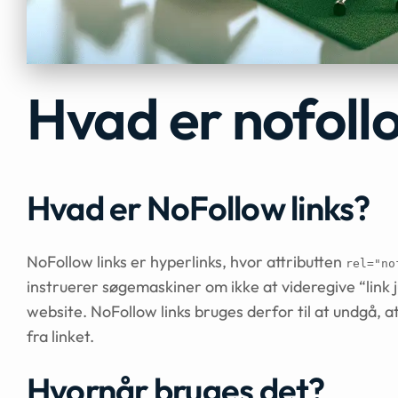
Hvad er nofoll
Hvad er NoFollow links?
NoFollow links er hyperlinks, hvor attributten
rel="no
instruerer søgemaskiner om ikke at videregive “link j
website. NoFollow links bruges derfor til at undgå,
fra linket.
Hvornår bruges det?