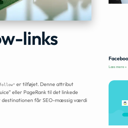
ow-links
Faceboo
Læs mere »
er tilføjet. Denne attribut
follow"
uice” eller PageRank til det linkede
 at destinationen får SEO-mæssig værdi