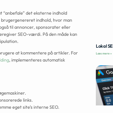
at “anbefale” det eksterne indhold
å brugergenereret indhold, hvor man
også til annoncer, sponsorater eller
 videregiver SEO-værdi. På den måde kan
ipulation.
Lokal S
rugere at kommentere på artikler. For
Læs mere »
lding
, implementeres automatisk
 søgemaskiner.
nsorerede links.
æmme eget site’s interne SEO.