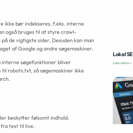
e ikke bør indekseres, f.eks. interne
n også bruges til at styre crawl-
 på de vigtigste sider. Desuden kan man
opdaget af Google og andre søgemaskiner.
Lokal S
a interne søgefunktioner bliver
Læs mere »
til robots.txt, så søgemaskiner ikke
h
arch.
ller beskytter følsomt indhold.
a test til live.