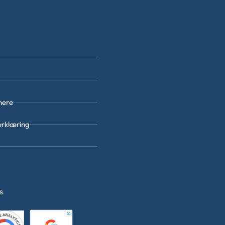
nere
erklæring
es