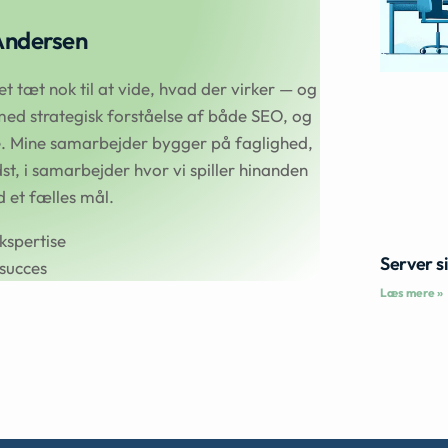
Andersen
 tæt nok til at vide, hvad der virker — og
ed strategisk forståelse af både SEO, og
se. Mine samarbejder bygger på faglighed,
t, i samarbejder hvor vi spiller hinanden
et fælles mål.
kspertise
Server s
succes
Læs mere »