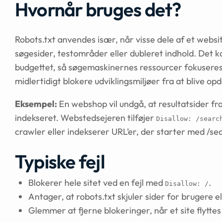
Hvornår bruges det?
Robots.txt anvendes især, når visse dele af et websit
søgesider, testområder eller dubleret indhold. Det ka
budgettet, så søgemaskinernes ressourcer fokuseres
midlertidigt blokere udviklingsmiljøer fra at blive 
Eksempel:
En webshop vil undgå, at resultatsider fr
indekseret. Webstedsejeren tilføjer
Disallow: /searc
crawler eller indekserer URL’er, der starter med /se
Typiske fejl
Blokerer hele sitet ved en fejl med
.
Disallow: /
Antager, at robots.txt skjuler sider for brugere e
Glemmer at fjerne blokeringer, når et site flyttes fr