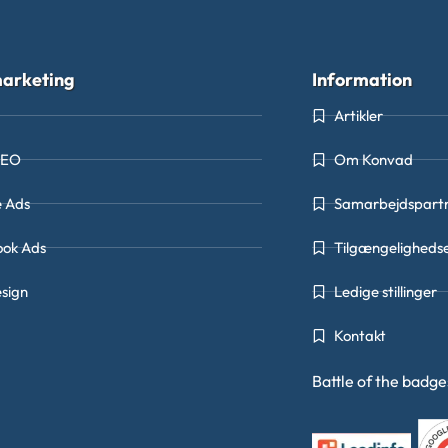
arketing
Information
Artikler
SEO
Om Konvad
e Ads
Samarbejdspart
ook Ads
Tilgængeligheds
sign
Ledige stillinger
Kontakt
Battle of the badg