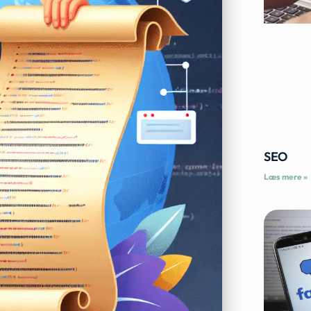
SEO
Læs mere »