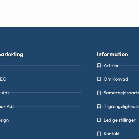
arketing
Information
Artikler
SEO
Om Konvad
e Ads
Samarbejdspart
ook Ads
Tilgængeligheds
sign
Ledige stillinger
Kontakt