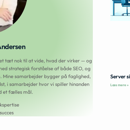
Andersen
 tæt nok til at vide, hvad der virker — og
ed strategisk forståelse af både SEO, og
Server s
se. Mine samarbejder bygger på faglighed,
t, i samarbejder hvor vi spiller hinanden
Læs mere »
et fælles mål.
kspertise
succes