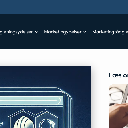
givningsydelser
Marketingydelser
Marketingrådgi
Læs o