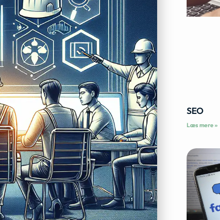
SEO
Læs mere »