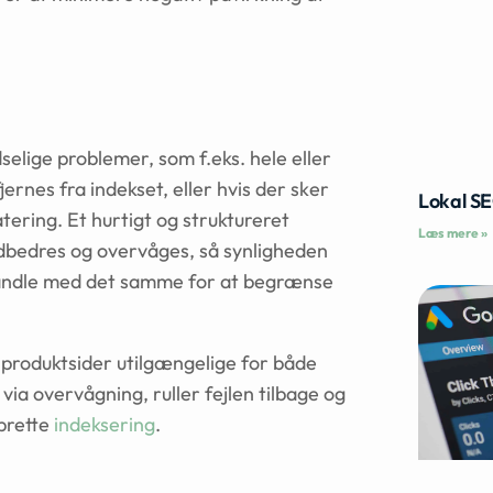
selige problemer, som f.eks. hele eller
fjernes fra indekset, eller hvis der sker
Lokal S
ering. Et hurtigt og struktureret
Læs mere »
 udbedres og overvåges, så synligheden
 handle med det samme for at begrænse
 produktsider utilgængelige for både
a overvågning, ruller fejlen tilbage og
prette
indeksering
.