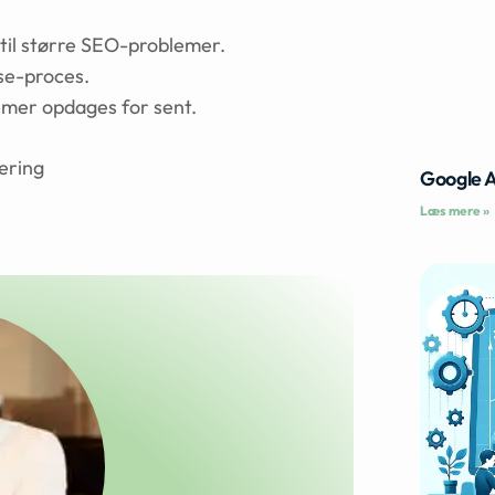
 til større SEO-problemer.
se-proces.
emer opdages for sent.
sering
Google 
Læs mere »