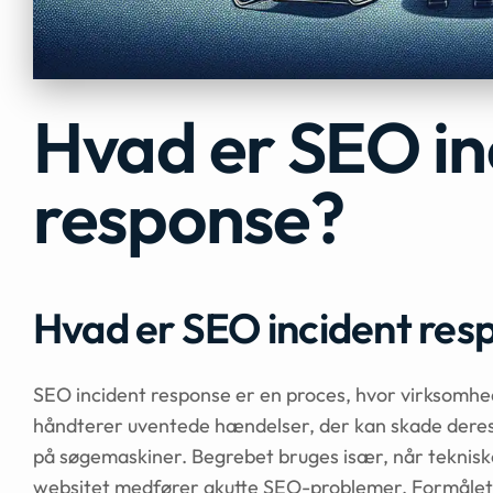
Hvad er SEO in
response?
Hvad er SEO incident res
SEO incident response er en proces, hvor virksomhed
håndterer uventede hændelser, der kan skade deres 
på søgemaskiner. Begrebet bruges især, når tekniske
websitet medfører akutte SEO-problemer. Formålet 