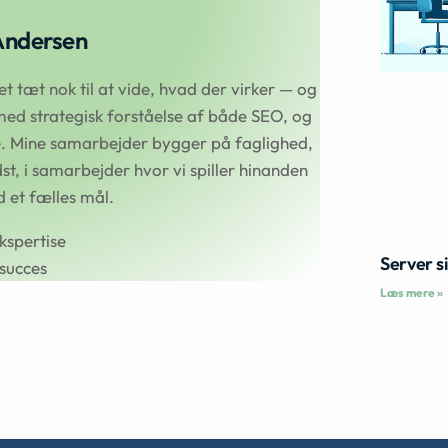
Andersen
 tæt nok til at vide, hvad der virker — og
ed strategisk forståelse af både SEO, og
se. Mine samarbejder bygger på faglighed,
t, i samarbejder hvor vi spiller hinanden
et fælles mål.
kspertise
Server s
succes
Læs mere »