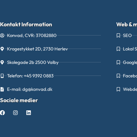
Kontakt Information
Web & m
Konvad, CVR: 37082880
SEO
Krogestykket 2D, 2730 Herlev
Lokal 
Skolegade 2b 2500 Valby
Googl
Telefon: +45 9392 0883
Faceb
E-mail: dg@konvad.dk
Webde
Sociale medier