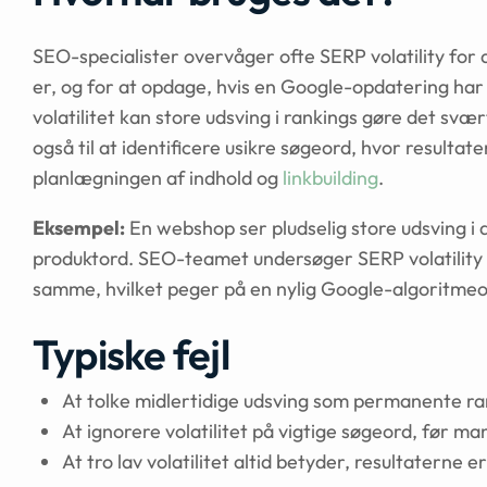
SEO-specialister overvåger ofte SERP volatility for a
er, og for at opdage, hvis en Google-opdatering har
volatilitet kan store udsving i rankings gøre det svæ
også til at identificere usikre søgeord, hvor resulta
planlægningen af indhold og
linkbuilding
.
Eksempel:
En webshop ser pludselig store udsving i d
produktord. SEO-teamet undersøger SERP volatility 
samme, hvilket peger på en nylig Google-algoritme
Typiske fejl
At tolke midlertidige udsving som permanente ra
At ignorere volatilitet på vigtige søgeord, før man
At tro lav volatilitet altid betyder, resultaterne er