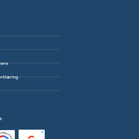
nere
erklæring
es