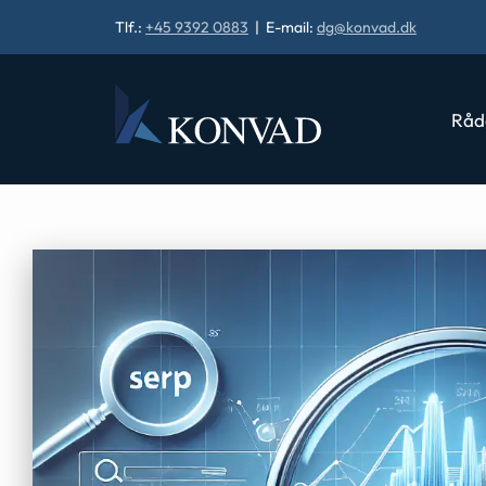
Tlf.:
+45 9392 0883
| E-mail:
dg@konvad.dk
Råd