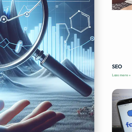
SEO
Læs mere »