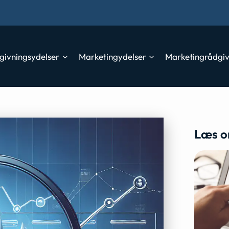
givningsydelser
Marketingydelser
Marketingrådgi
Læs o