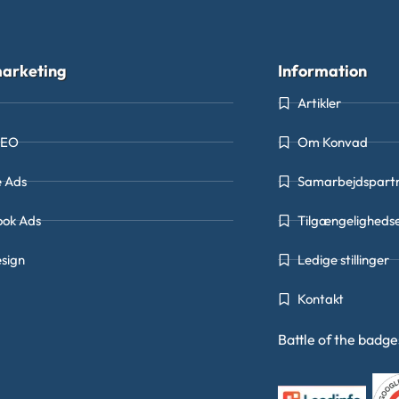
arketing
Information
Artikler
SEO
Om Konvad
e Ads
Samarbejdspart
ook Ads
Tilgængeligheds
sign
Ledige stillinger
Kontakt
Battle of the badg