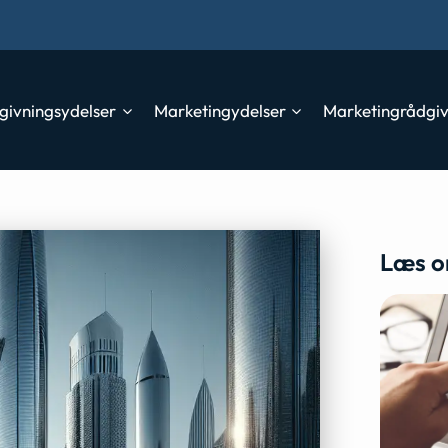
givningsydelser
Marketingydelser
Marketingrådgi
Læs o