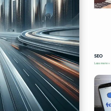
SEO
Læs mere »