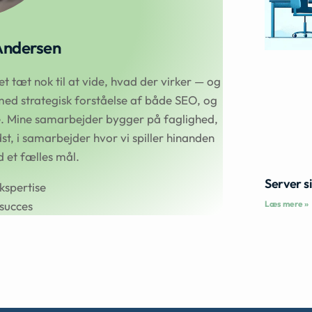
Andersen
 tæt nok til at vide, hvad der virker — og
ed strategisk forståelse af både SEO, og
se. Mine samarbejder bygger på faglighed,
t, i samarbejder hvor vi spiller hinanden
et fælles mål.
Server s
kspertise
Læs mere »
succes