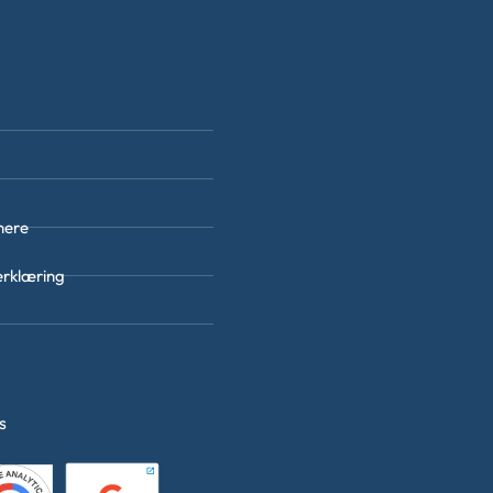
nere
erklæring
es