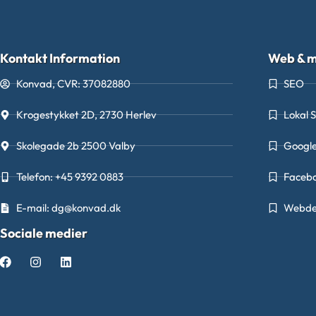
Kontakt Information
Web & m
Konvad, CVR: 37082880
SEO
Krogestykket 2D, 2730 Herlev
Lokal 
Skolegade 2b 2500 Valby
Googl
Telefon: +45 9392 0883
Faceb
E-mail: dg@konvad.dk
Webde
Sociale medier