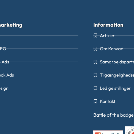
arketing
Information
Artikler
SEO
Om Konvad
e Ads
Samarbejdspart
ook Ads
Tilgængeligheds
sign
Ledige stillinger
Kontakt
Battle of the badg