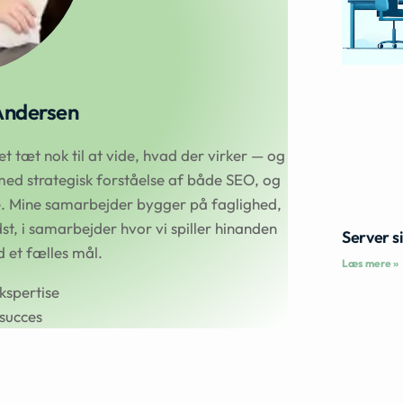
Andersen
 tæt nok til at vide, hvad der virker — og
ed strategisk forståelse af både SEO, og
se. Mine samarbejder bygger på faglighed,
t, i samarbejder hvor vi spiller hinanden
Server s
et fælles mål.
Læs mere »
kspertise
succes