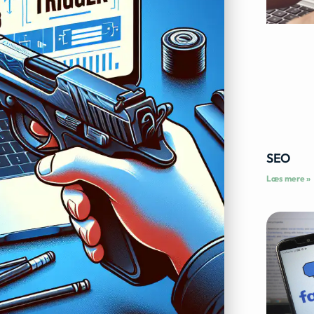
SEO
Læs mere »