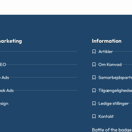
arketing
Information
Artikler
SEO
Om Konvad
e Ads
Samarbejdspart
ook Ads
Tilgængeligheds
sign
Ledige stillinger
Kontakt
Battle of the badg