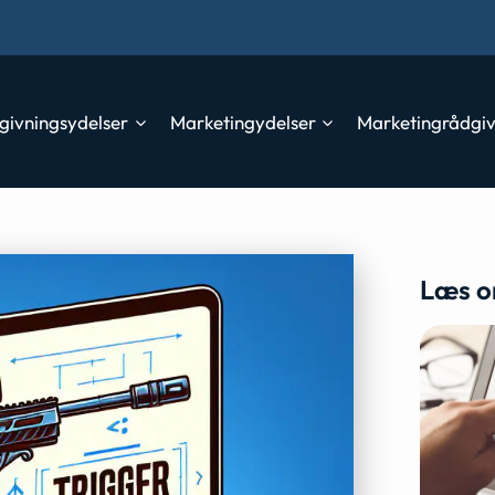
givningsydelser
Marketingydelser
Marketingrådgi
Læs o