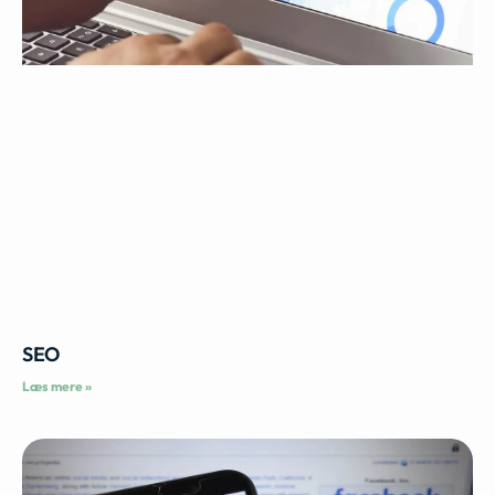
SEO
Læs mere »