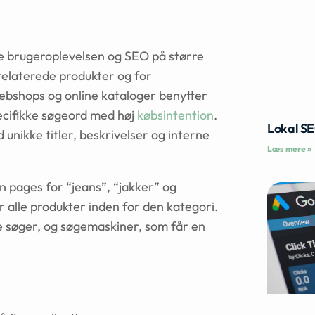
re brugeroplevelsen og SEO på større
relaterede produkter og for
ebshops og online kataloger benytter
ecifikke søgeord med høj
købsintention
.
Lokal S
unikke titler, beskrivelser og interne
Læs mere »
 pages for “jeans”, “jakker” og
er alle produkter inden for den kategori.
de søger, og søgemaskiner, som får en