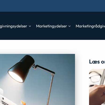
givningsydelser
Marketingydelser
Marketingrådgi
Læs o