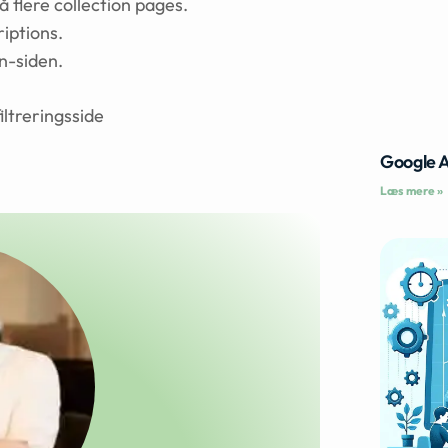
å flere collection pages.
iptions.
on-siden.
iltreringsside
Google 
Læs mere »