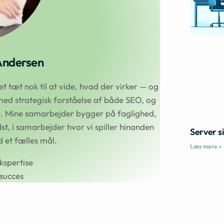
Andersen
 tæt nok til at vide, hvad der virker — og
ed strategisk forståelse af både SEO, og
se. Mine samarbejder bygger på faglighed,
t, i samarbejder hvor vi spiller hinanden
Server s
et fælles mål.
Læs mere »
kspertise
succes