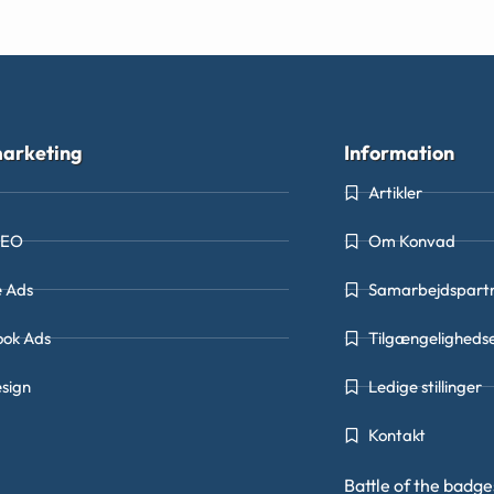
arketing
Information
Artikler
SEO
Om Konvad
e Ads
Samarbejdspart
ook Ads
Tilgængeligheds
sign
Ledige stillinger
Kontakt
Battle of the badg