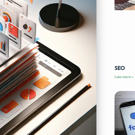
SEO
Læs mere »