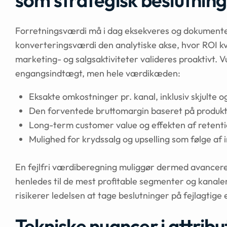
som strategisk beslutnin
Forretningsværdi må i dag eksekveres og dokumente
konverteringsværdi den analytiske akse, hvor ROI kva
marketing- og salgsaktiviteter valideres proaktivt. 
engangsindtægt, men hele værdikæden:
Eksakte omkostninger pr. kanal, inklusiv skjulte o
Den forventede bruttomargin baseret på produkt
Long-term customer value og effekten af retentio
Mulighed for krydssalg og upselling som følge af i
En fejlfri værdiberegning muliggør dermed avancere
henledes til de mest profitable segmenter og kanal
risikerer ledelsen at tage beslutninger på fejlagtige
Tekniske nuancer i attribu