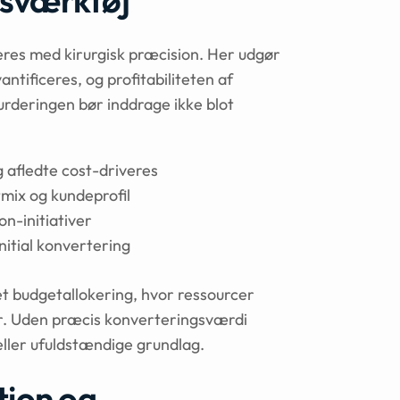
gsværktøj
res med kirurgisk præcision. Her udgør
ntificeres, og profitabiliteten af
Vurderingen bør inddrage ikke blot
g afledte cost-driveres
mix og kundeprofil
n-initiativer
nitial konvertering
t budgetallokering, hvor ressourcer
er. Uden præcis konverteringsværdi
 eller ufuldstændige grundlag.
tion og