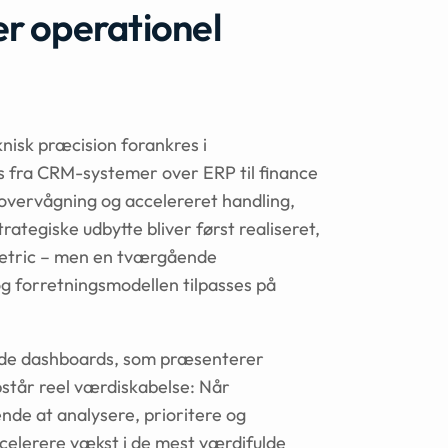
r operationel
isk præcision forankres i
s fra CRM-systemer over ERP til finance
sovervågning og accelereret handling,
rategiske udbytte bliver først realiseret,
metric – men en tværgående
og forretningsmodellen tilpasses på
rede dashboards, som præsenterer
pstår reel værdiskabelse: Når
nde at analysere, prioritere og
ccelerere vækst i de mest værdifulde