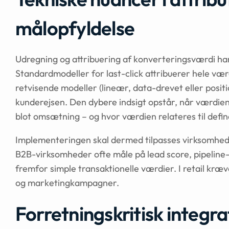
målopfyldelse
Udregning og attribuering af konverteringsværdi ha
Standardmodeller for last-click attribuerer hele vær
retvisende modeller (lineær, data-drevet eller posit
kunderejsen. Den dybere indsigt opstår, når værdien 
blot omsætning – og hvor værdien relateres til defin
Implementeringen skal dermed tilpasses virksomhede
B2B-virksomheder ofte måle på lead score, pipeline
fremfor simple transaktionelle værdier. I retail kræ
og marketing­kampagner.
Forretningskritisk integr