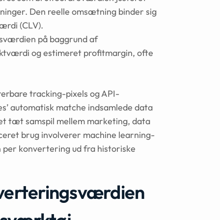
tninger. Den reelle omsætning binder sig
værdi (CLV).
sværdien på baggrund af
ktværdi og estimeret profitmargin, ofte
rerbare tracking-pixels og API-
lues’ automatisk matche indsamlede data
t tæt samspil mellem marketing, data
nceret brug involverer machine learning-
 per konvertering ud fra historiske
nverteringsværdien