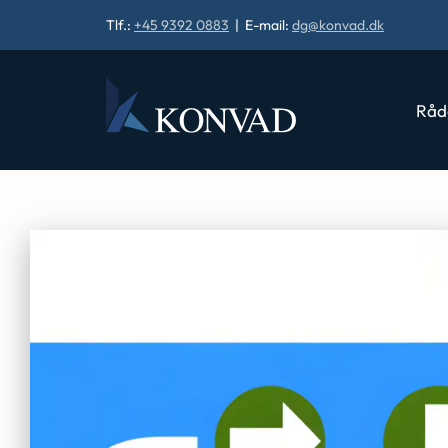
Tlf.:
+45 9392 0883
| E-mail:
dg@konvad.dk
Råd