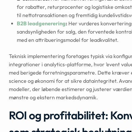
for rabatter, returprocenter og logistiske omkos
til nettotransaktionen og fremtidig kundelivstids
B2B leadgenerering
:
Her vurderes konvertering
sandsynligheden for salg, den forventede kontra
med en attribueringsmodel for leadkvalitet.
Teknisk implementering foretages typisk via konfigu
integrationer i analytics-platforme, hvor ’event va
med berigede forretningsparametre. Dette kræver e
science og økonomi for at sikre dataintegritet. Ava
modeller, der løbende estimerer og justerer værdien
mønstre og ekstern markedsdynamik.
ROI og profitabilitet: Ko