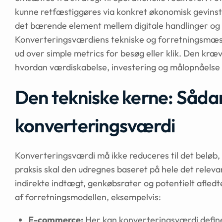
kunne retfæstiggøres via konkret økonomisk gevins
det bærende element mellem digitale handlinger og 
Konverteringsværdiens tekniske og forretningsmæs
ud over simple metrics for besøg eller klik. Den kræv
hvordan værdiskabelse, investering og målopnåelse 
Den tekniske kerne: Såda
konverteringsværdi
Konverteringsværdi må ikke reduceres til det beløb, 
praksis skal den udregnes baseret på hele det releva
indirekte indtægt, genkøbsrater og potentielt afled
af forretningsmodellen, eksempelvis:
E-commerce:
Her kan konverteringsværdi defin