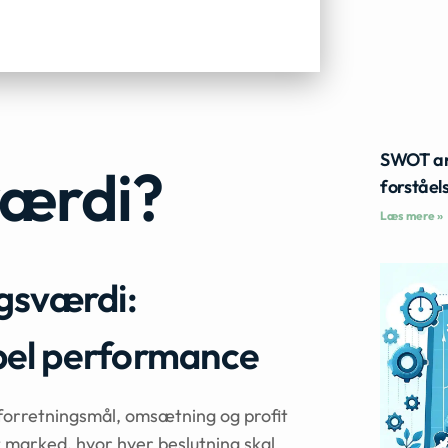
SWOT ana
værdi?
forståel
Læs mere »
ngsværdi:
bel performance
 forretningsmål, omsætning og profit
et marked, hvor hver beslutning skal