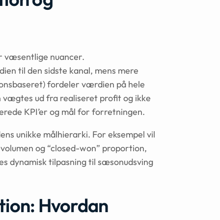
r væsentlige nuancer.
dien til den sidste kanal, mens mere
ionsbaseret) fordeler værdien på hele
vægtes ud fra realiseret profit og ikke
erede KPI’er og mål for forretningen.
ns unikke målhierarki. For eksempel vil
-volumen og “closed-won” proportion,
ves dynamisk tilpasning til sæsonudsving
ation: Hvordan