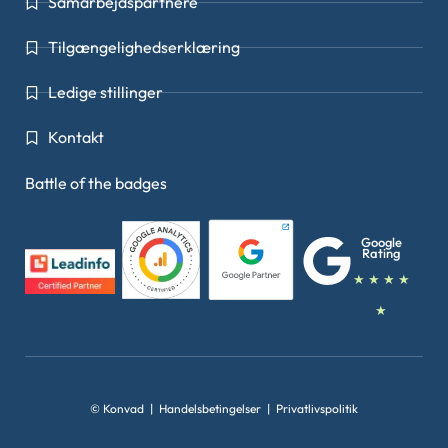
Samarbejdspartnere
Tilgængelighedserklæring
Ledige stillinger
Kontakt
Battle of the badges
Google
Rating
★ ★ ★ ★
★
© Konvad |
Handelsbetingelser
|
Privatlivspolitik