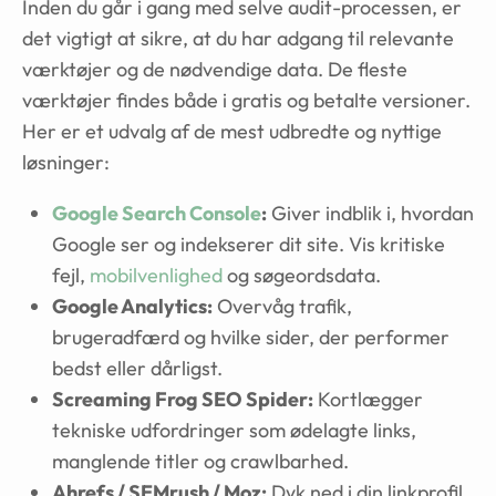
Inden du går i gang med selve audit-processen, er
det vigtigt at sikre, at du har adgang til relevante
værktøjer og de nødvendige data. De fleste
værktøjer findes både i gratis og betalte versioner.
Her er et udvalg af de mest udbredte og nyttige
løsninger:
Google Search Console
:
Giver indblik i, hvordan
Google ser og indekserer dit site. Vis kritiske
fejl,
mobilvenlighed
og søgeordsdata.
Google Analytics:
Overvåg trafik,
brugeradfærd og hvilke sider, der performer
bedst eller dårligst.
Screaming Frog SEO Spider:
Kortlægger
tekniske udfordringer som ødelagte links,
manglende titler og crawlbarhed.
Ahrefs / SEMrush / Moz:
Dyk ned i din linkprofil,