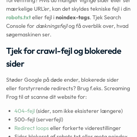
forventning? Hvis du mangler vigtige sider eller ser
mærkelige URL’er, kan det skyldes tekniske fejl i din
robots.txt
eller fejl i
noindex-tags
. Tjek Search
Console for
dækningsfejl
og få overblik over, hvad
søgemaskinen ser.
Tjek for crawl-fejl og blokerede
sider
Støder Google på døde ender, blokerede sider
eller forstyrrende redirects? Brug f.eks. Screaming
Frog til at scanne dit website for:
404-fejl
(sider, som ikke eksisterer længere)
500-fejl (serverfejl)
Redirect loops
eller forkerte viderestillinger
Sider blokeret af robots.txt eller meta noindex